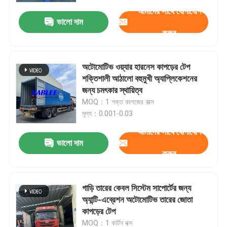
আমাদের সাথে যোগাযোগ
ভালো দাম
করুন
অটোমোটিভ ওয়্যার হারনেস কাপড়ের টেপ
শক্তিশালী আঠালো বহুমুখী অ্যাপ্লিকেশনের
জন্য চমৎকার স্থায়িত্ব
MOQ：1 শক্ত কাগজের বাক্স
মূল্য：0.001-0.03
আমাদের সাথে যোগাযোগ
ভালো দাম
করুন
বাড়ি
গাড়ি তারের কেবল সিস্টেম সাপোর্টের জন্য
পণ্য
অ্যান্টি-এব্রেশন অটোমোটিভ তারের জোতা
কাপড়ের টেপ
ভিডিও
MOQ：1 কার্টন বক্স