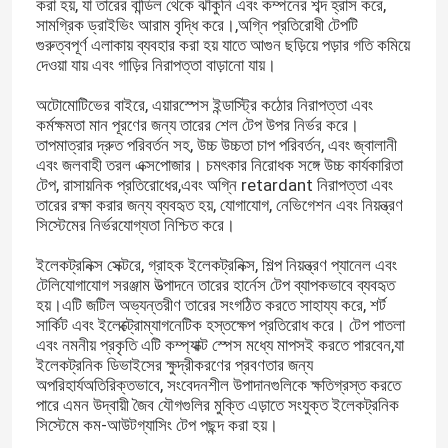
করা হয়, যা তারের বান্ডিল থেকে ঝাঁকুনি এবং কম্পনের শব্দ হ্রাস করে,
সামগ্রিক ড্রাইভিং আরাম বৃদ্ধি করে।,অগ্নি প্রতিরোধী টেপটি
গুরুত্বপূর্ণ এলাকায় ব্যবহার করা হয় যাতে আগুন ছড়িয়ে পড়ার গতি কমিয়ে
দেওয়া যায় এবং গাড়ির নিরাপত্তা বাড়ানো যায়।
অটোমোটিভের বাইরে, এয়ারস্পেস ইন্ডাস্ট্রি কঠোর নিরাপত্তা এবং
কর্মক্ষমতা মান পূরণের জন্য তারের শেল টেপ উপর নির্ভর করে।
তাপমাত্রার দ্রুত পরিবর্তন সহ, উচ্চ উচ্চতা চাপ পরিবর্তন, এবং জ্বালানী
এবং জলবাহী তরল এক্সপোজার। চমৎকার নিরোধক সঙ্গে উচ্চ কার্যকারিতা
টেপ, রাসায়নিক প্রতিরোধের,এবং অগ্নি retardant নিরাপত্তা এবং
তারের রক্ষা করার জন্য ব্যবহৃত হয়, যোগাযোগ, নেভিগেশন এবং নিয়ন্ত্রণ
সিস্টেমের নির্ভরযোগ্যতা নিশ্চিত করে।
ইলেকট্রনিক্স সেক্টরে, গ্রাহক ইলেকট্রনিক্স, শিল্প নিয়ন্ত্রণ প্যানেল এবং
টেলিযোগাযোগ সরঞ্জাম উত্পাদনে তারের হার্নেস টেপ ব্যাপকভাবে ব্যবহৃত
হয়।এটি জটিল অভ্যন্তরীণ তারের সংগঠিত করতে সাহায্য করে, শর্ট
সার্কিট এবং ইলেক্ট্রোম্যাগনেটিক হস্তক্ষেপ প্রতিরোধ করে। টেপ পাতলা
এবং নমনীয় প্রকৃতি এটি কম্প্যাক্ট স্পেস মধ্যে মাপসই করতে পারবেন,যা
ইলেকট্রনিক ডিভাইসের ক্ষুদ্রীকরণের প্রবণতার জন্য
অপরিহার্যঅতিরিক্তভাবে, সংবেদনশীল উপাদানগুলিকে ক্ষতিগ্রস্ত করতে
পারে এমন উদ্বায়ী জৈব যৌগগুলির মুক্তি এড়াতে সংযুক্ত ইলেকট্রনিক
সিস্টেমে কম-আউটগ্যাসিং টেপ পছন্দ করা হয়।