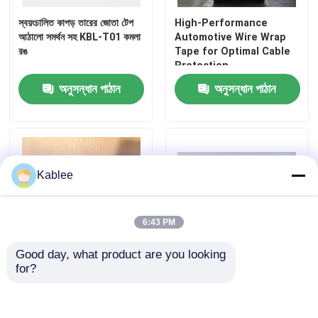
স্বয়ংচালিত কাপড় তারের জোতা টেপ
High-Performance
আঠালো সমর্থন সহ KBL-T01 কমলা
Automotive Wire Wrap
VR প্রদর্শন
রঙ
Tape for Optimal Cable
Protection
আমাদের সম্পর্কে
অনুসন্ধান পাঠান
অনুসন্ধান পাঠান
কারখানা ভ্রমণ
মান নিয়ন্ত্রণ
Kablee
আমাদের সাথে যোগাযোগ করুন
6:43 PM
Good day, what product are you looking 
উদ্ধৃতির জন্য আবেদন
for?
Customized Black Flame
কালো অটোমোটিভ ওয়্যার হারনেস টেপ
Retardant Polyester
0.2 মিমি বেধ এবং টেকসই
Cloth Tape Abrasion
অ্যাক্রিল্যাটস কোপলিমার আঠালো
স্বয়ংচালিত তারের জোতা টেপ
Resistance Car Engine