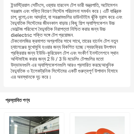
ইন্ডাস্ট্রিয়াল সেটিংসে, ওয়্যার হারনেস টেপ ভারী যন্ত্রপাতি, অটোমেশন
সরঞ্জাম এবং শক্তি বিতরণ সিস্টেম পরিচালনা সমর্থন করে। এটি যান্ত্রিক
চাপ, ধুলো,এবং আর্দ্রতা, যা সরঞ্জামগুলির ডাউনটাইম ঝুঁকি হ্রাস করে এবং
বৈদ্যুতিক সিস্টেমের জীবনকাল বাড়ায়।কিছু শিল্প অ্যাপ্লিকেশন উচ্চ
ভোল্টেজ পরিবেশে বৈদ্যুতিক নিরাপত্তা নিশ্চিত করার জন্য উচ্চ
dielectric শক্তি সঙ্গে টেপ প্রয়োজন.
টেকনোলজির ক্রমাগত অগ্রগতির সাথে সাথে, তারের হার্নেস টেপ নতুন
চ্যালেঞ্জের মুখোমুখি হওয়ার জন্য বিকশিত হচ্ছে।স্বয়ংক্রিয় উৎপাদন
প্রক্রিয়ার জন্য ইউভি-কুরিয়েবল টেপ এবং সংকীর্ণ ইনস্টলেশনে স্থান
অপ্টিমাইজ করার জন্য 2 ডি / 3 ডি মডেলিং টেপগুলির মতো
উদ্ভাবনগুলি এর অ্যাপ্লিকেশনগুলি আরও প্রসারিত করছেআধুনিক
বৈদ্যুতিক ও ইলেকট্রনিক সিস্টেমের একটি গুরুত্বপূর্ণ উপাদান হিসাবে
এর অবস্থানকে দৃঢ় করে।
প্রস্তাবিত পণ্য