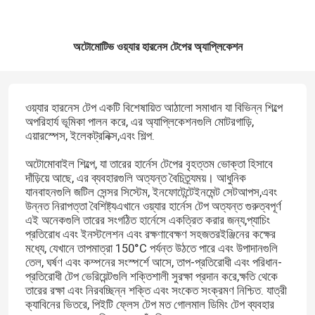
অটোমোটিভ ওয়্যার হারনেস টেপের অ্যাপ্লিকেশন
ওয়্যার হারনেস টেপ একটি বিশেষায়িত আঠালো সমাধান যা বিভিন্ন শিল্পে
অপরিহার্য ভূমিকা পালন করে, এর অ্যাপ্লিকেশনগুলি মোটরগাড়ি,
এয়ারস্পেস, ইলেকট্রনিক্স,এবং শিল্প.
অটোমোবাইল শিল্পে, যা তারের হার্নেস টেপের বৃহত্তম ভোক্তা হিসাবে
দাঁড়িয়ে আছে, এর ব্যবহারগুলি অত্যন্ত বৈচিত্র্যময়। আধুনিক
যানবাহনগুলি জটিল সেন্সর সিস্টেম, ইনফোটেন্টেইনমেন্ট সেটআপস,এবং
উন্নত নিরাপত্তা বৈশিষ্ট্যএখানে ওয়্যার হার্নেস টেপ অত্যন্ত গুরুত্বপূর্ণ
এই অনেকগুলি তারের সংগঠিত হার্নেসে একত্রিত করার জন্য,প্যাচিং
প্রতিরোধ এবং ইনস্টলেশন এবং রক্ষণাবেক্ষণ সহজতরইঞ্জিনের কক্ষের
মধ্যে, যেখানে তাপমাত্রা 150°C পর্যন্ত উঠতে পারে এবং উপাদানগুলি
তেল, ঘর্ষণ এবং কম্পনের সংস্পর্শে আসে, তাপ-প্রতিরোধী এবং পরিধান-
প্রতিরোধী টেপ ভেরিয়েন্টগুলি শক্তিশালী সুরক্ষা প্রদান করে,ক্ষতি থেকে
তারের রক্ষা এবং নিরবচ্ছিন্ন শক্তি এবং সংকেত সংক্রমণ নিশ্চিত. যাত্রী
ক্যাবিনের ভিতরে, পিইটি ফ্লেস টেপ মত গোলমাল ডিমিং টেপ ব্যবহার