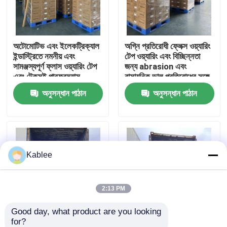
VR প্রদর্শন
অটোমোটিভ এবং ইলেকট্রিক্যাল
অগ্নি প্রতিরোধী ফ্লেক্স ওয়্যারিং
ইন্ডাস্ট্রিতে নমনীয় এবং
টেপ ওয়্যারিং এবং বিচ্ছিন্নতা
আমাদের সম্পর্কে
সামঞ্জস্যপূর্ণ ফ্লাস ওয়্যারিং টেপ
জন্য abrasion এবং
এবং টেকসই পারফরম্যান্স
রাসায়নিক ভাল প্রতিরোধের সঙ্গে
অনুসন্ধান পাঠান
অনুসন্ধান পাঠান
কারখানা ভ্রমণ
মান নিয়ন্ত্রণ
Kablee
আমাদের সাথে যোগাযোগ করুন
উদ্ধৃতির জন্য আবেদন
2:13 PM
Good day, what product are you looking 
স্বয়ংচালিত তারের জোতা টেপ
for?
উচ্চ তাপমাত্রা প্রতিরোধী ফ্লাস
ইস্পাতের সাথে ভাল সংযুক্তি