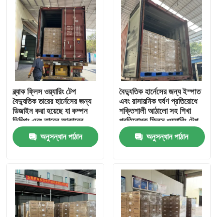
ব্ল্যাক ফ্লিস ওয়্যারিং টেপ
বৈদ্যুতিক হার্নেসের জন্য ইস্পাত
বৈদ্যুতিক তারের হার্নেসের জন্য
এবং রাসায়নিক ঘর্ষণ প্রতিরোধে
ডিজাইন করা হয়েছে যা কম্পন
শক্তিশালী আঠালো সহ শিখা
ডিম্পিং এবং তারের আকারের
প্রতিরোধক ফ্লিস ওয়্যারিং টেপ
নমনীয় সম্মতি প্রদান করে
অনুসন্ধান পাঠান
অনুসন্ধান পাঠান
বাড়ি
পণ্য
ভিডিও