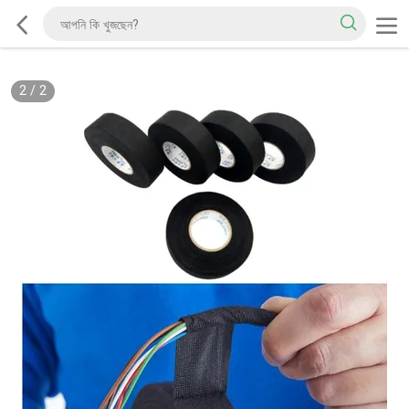
2
/
2