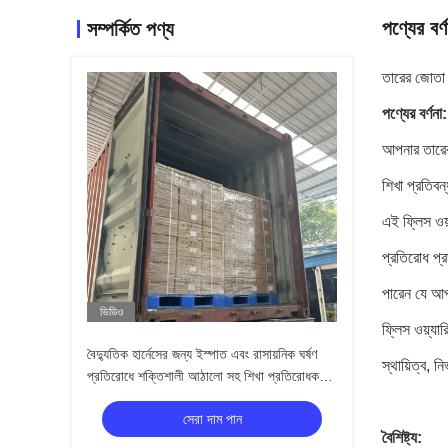
পণ্যের বর্ণ
সম্পর্কিত পণ্য
তারের জোতা 
পণ্যের বর্ণনা:
আপনার তারের
শিখা প্রতিব
এই ফ্লিস ওয়
প্রতিরোধ প্
পারেন যে আপ
ভিডিও
ফ্লিস ওয়্যা
বৈদ্যুতিক হার্নেসের জন্য ইস্পাত এবং রাসায়নিক ঘর্ষণ
স্থায়িত্ব, 
প্রতিরোধে শক্তিশালী আঠালো সহ শিখা প্রতিরোধক
ফ্লিস ওয়্যারিং টেপ
সেরা দাম পান
বৈশিষ্ট্য: