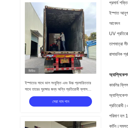
প্রসার্য শক্তি
ইস্পাত আনুগ
আবেদন
UV প্রতির
তাপমাত্রা সী
রাসায়নিক প্
ভিডিও
অ্যাপ্লিকেশ
ইস্পাতের সাথে ভাল সংযুক্তি এবং উচ্চ প্রসারিততার
কাবলির ফ্ল
সাথে তারের সুরক্ষার জন্য অগ্নি প্রতিরোধী ফ্লাস
অ্যাপ্লিকেশ
ওয়্যারিং টেপ
সেরা দাম পান
প্রতিরোধী।
পরিমাণ হল 1
কার্টন।সমস্ত