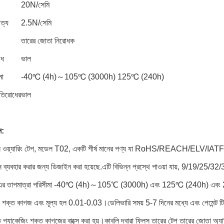
20N/সেমি
ত্য
2.5N/সেমি
তারের জোতা নিরোধক
োধ
ভাল
মা
-40℃ (4h)～105℃ (3000h) 125℃ (240h)
রতিরোধের
ভাল
ন:
িস ওয়্যারিং টেপ, মডেল T02, একটি শীর্ষ মানের পণ্য যা RoHS/REACH/ELV/IAT
ন ব্যবহার করার জন্য ডিজাইন করা হয়েছে.এটি বিভিন্ন প্রস্থে পাওয়া যায়, 9/19/
এর তাপমাত্রা পরিসীমা -40℃ (4h)～105℃ (3000h) এবং 125℃ (240h) এবং 2.5N/
 শক্ত কাগজ এবং মূল্য হল 0.01-0.03।ডেলিভারি সময় 5-7 দিনের মধ্যে এবং পেমেন্ট টি/
 প্যাকেজিং শক্ত কাগজের বাক্সে করা হয়।কাবলি দ্বারা ফ্লিস তারের টেপ তারের জোতা অ্যা