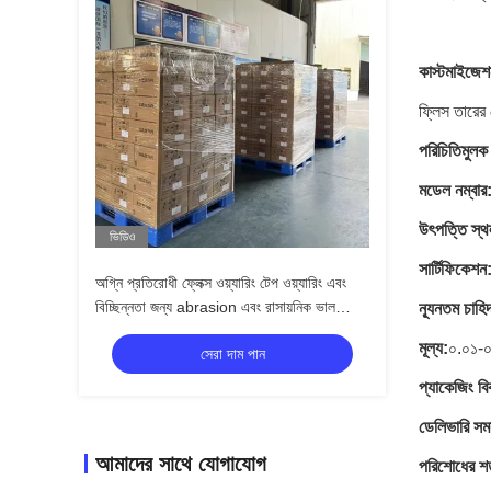
কাস্টমাইজেশ
ফ্লিস তারে
পরিচিতিমুলক
মডেল নম্বার
উৎপত্তি স্থ
ভিডিও
সার্টিফিকেশন
অগ্নি প্রতিরোধী ফ্লেক্স ওয়্যারিং টেপ ওয়্যারিং এবং
বিচ্ছিন্নতা জন্য abrasion এবং রাসায়নিক ভাল
ন্যূনতম চাহি
প্রতিরোধের সঙ্গে
মূল্য:
০.০১-
সেরা দাম পান
প্যাকেজিং বি
ডেলিভারি সময
আমাদের সাথে যোগাযোগ
পরিশোধের শর্