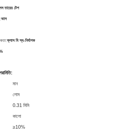
লিস তারের টেপ
:
ভাল
ধকতা:
ক্লাস বি স্ব-নির্বাপক
%
পরামিতি:
মান
লোম
0.31 মিমি
কালো
≥10%