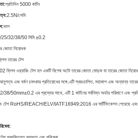
মতা:
প্রতিদিন 5000 কার্টন
ত্য:
2.5N/সেমি
োধ:
ভাল
/25/32/38/50 মিমি ±0.2
ের জোতা নিরোধক
্লিস তারের টেপ
ফ্লিস ওয়্যারিং টেপ হল একটি বিশেষ অটো তারের জোতা মোড়ক যা তারের জোতা নিরোধকে
আনুগত্য এবং ঘর্ষণ চমৎকার প্রতিরোধের সঙ্গে.এটি স্বয়ংচালিত, মহাকাশ এবং অন্যান্য তা
38/50mm±0.2 এর প্রস্থের সাথে, এটি 1 কার্টনের সর্বনিম্ন অর্ডার পরিমাণে এবং প্র
যারিং টেপ RoHS/REACH/ELV/IATF16949:2016 এর সার্টিফিকেশন পেয়েছে এবং এটি
রিষেবা:
টেপ প্রযুক্তিগত সহায়তা এবং পরিষেবা