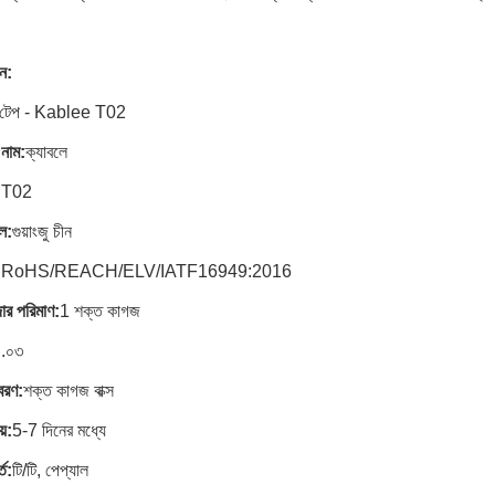
ন:
র টেপ - Kablee T02
 নাম:
ক্যাবলে
:
T02
ল:
গুয়াংজু চীন
:
RoHS/REACH/ELV/IATF16949:2016
দার পরিমাণ:
1 শক্ত কাগজ
০.০৩
বরণ:
শক্ত কাগজ বাক্স
়:
5-7 দিনের মধ্যে
ত:
টি/টি, পেপ্যাল