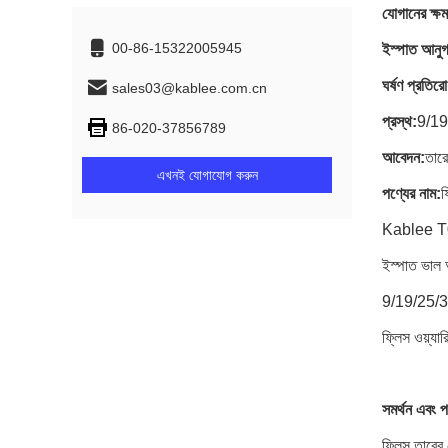
যোগানের ক্ষ
00-86-15322005945
ইস্পাত আনুগ
ঘর্ষণ প্রতির
sales03@kablee.com.cn
প্রস্থ:
9/19
86-020-37856789
আবেদন:
তার
এখনই যোগাযোগ করুন
পণ্যের নাম:
ফ
Kablee T02 
ইস্পাত ভাল 
9/19/25/32/
ফ্লিস ওয়্
সমর্থন এবং প
ফ্লিস তারের 