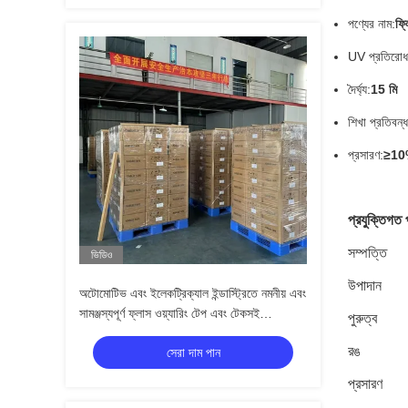
পণ্যের নাম:
ফ্
UV প্রতিরোধ
দৈর্ঘ্য:
15 মি
শিখা প্রতিবন্
প্রসারণ:
≥10
প্রযুক্তিগত 
সম্পত্তি
ভিডিও
উপাদান
অটোমোটিভ এবং ইলেকট্রিক্যাল ইন্ডাস্ট্রিতে নমনীয় এবং
সামঞ্জস্যপূর্ণ ফ্লাস ওয়্যারিং টেপ এবং টেকসই
পুরুত্ব
পারফরম্যান্স
রঙ
সেরা দাম পান
প্রসারণ