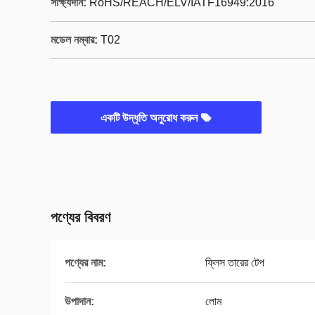
সাক্ষ্যদান:
RoHS/REACH/ELV/IATF16949:2016
মডেল নম্বার:
T02
একটি উদ্ধৃতি অনুরোধ করুন
পণ্যের বিবরণ
পণ্যের নাম:
ফ্লিস তারের টেপ
উপাদান:
লোম