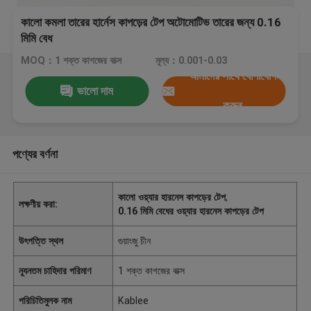
কালো কমলা তারের হার্নেস কাপড়ের টেপ অটোমোটিভ তারের জন্য 0.16
মিমি বেধ
MOQ：1 শক্ত কাগজের বাক্স
মূল্য：0.001-0.03
আমাদের সাথে যোগাযোগ
ভালো দাম
করুন
পণ্যের বর্ণনা
কালো ওয়্যার হারনেস কাপড়ের টেপ
,
লক্ষণীয় করা:
0.16 মিমি বেধের ওয়্যার হারনেস কাপড়ের টেপ
উৎপত্তি স্থল
গুয়াংজু চীন
ন্যূনতম চাহিদার পরিমাণ
1 শক্ত কাগজের বাক্স
পরিচিতিমুলক নাম
Kablee