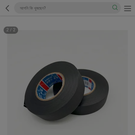
2
/
2