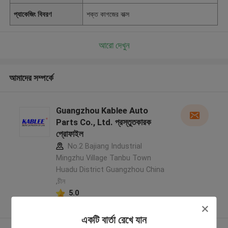
প্যাকেজিং বিবরণ
শক্ত কাগজের বাক্স
আরো দেখুন
আমাদের সম্পর্কে
Guangzhou Kablee Auto
Parts Co., Ltd. প্রস্তুতকারক
প্রোফাইল
No.2 Bajiang Industrial
Mingzhu Village Tanbu Town
Huadu District Guangzhou China
,চীন
5.0
যাচাইকৃত সরবরাহকারী
একটি বার্তা রেখে যান