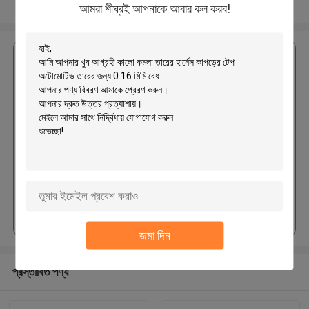
আরো দেখুন
আমরা শীঘ্রই আপনাকে আবার কল করব!
এর সেরা মূল্য পান
কালো কমলা তারের হার্নেস কাপড়ের টেপ
অটোমোটিভ তারের জন্য 0.16 মিমি বেধ
চালিয়ে
জমা দিন
প্রস্তাবিত পণ্য