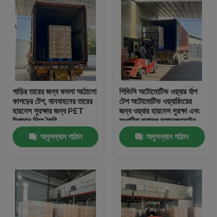
গাড়ির তারের জন্য কমলা আঠালো
পিভিসি অটোমোটিভ ওয়্যার র্যাপ
কাপড়ের টেপ, যানবাহনের তারের
টেপ অটোমোটিভ ওয়্যারিংয়ের
হারনেস সুরক্ষার জন্য PET
জন্য ওয়্যার হারনেস সুরক্ষা এবং
উপাদান দিয়ে তৈরি
সংগঠিত ক্যাবল ম্যানেজমেন্টের
জন্য ডিজাইন করা হয়েছে
অনুসন্ধান পাঠান
অনুসন্ধান পাঠান
বাড়ি
পণ্য
ভিডিও