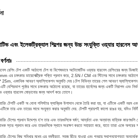
না
িভ এবং ইলেকট্রিক্যাল শিল্পের জন্য উচ্চ সংযুক্তি ওয়্যার হারনেস 
বর্ণনাঃ
ারনেস রেপিং টেপ একটি আঠালো টেপ যা বিশেষভাবে অটোমোটিভ ওয়্যার হারনেস রেপিংয়ের জন্য ডিজাইন 
 এর চমৎকার ডায়েলেক্ট্রিক শক্তি প্রদান করে, 2.5N / CM এর স্টিলের সাথে চমৎকার আঠালো,
5m, একাধিক আবরণ অ্যাপ্লিকেশন অনুমতি দেয়।টেপ বিভিন্ন তারের শেল আবরণ অ্যাপ্লিকেশন জন্য
 এটি বেশিরভাগ পৃষ্ঠের সাথে চমৎকার আঠালো রয়েছে, যা তারের হার্নেসের জন্য একটি নিরাপদ এবং ন
 ওয়্যার হারনেস মোড়ানোর জন্য আদর্শ করে তোলে।
্যারিং টেপটি একটি অ বোনা পলিস্টার ফ্যাব্রিক উপাদান থেকে তৈরি করা হয়, যা এটিকে একটি নরম এবং
এটিকে তার এবং তারের সাথে সংযুক্ত করার অনুমতি দেয়. টেপটি প্রায়শই কালো রঙের হয়, যদিও নির্দি
্যারিং টেপের প্রধান উদ্দেশ্য হ'ল তার এবং তারগুলিকে ঘর্ষণ, আর্দ্রতা এবং অন্যান্য বাহ্যিক কারণগুল
োধক স্তর প্রদান করে এবং তারগুলিকে স্থানে সংরক্ষণ করতে সহায়তা করে, যাতে তারা একে অপরের 
্যারিং টেপের কিছু সুবিধার মধ্যে এর নমনীয়তা, সহজ ছিঁড়ে যাওয়া এবং পুনরায় স্থাপনযোগ্যতা অন্তর্ভুক