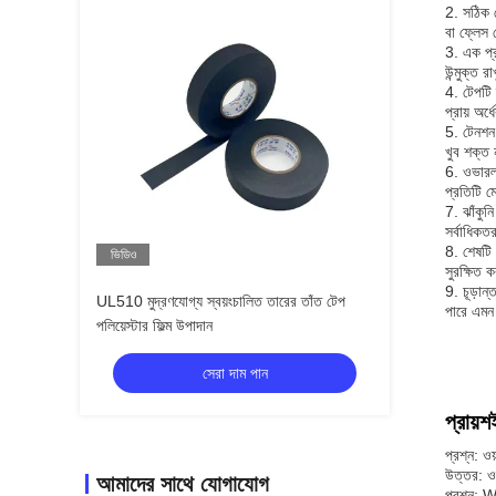
2. সঠিক ট
বা ফ্লেস 
3. এক প্
উন্মুক্ত র
4. টেপটি 
প্রায় অর্
5. টেনশন
খুব শক্ত 
6. ওভারল্
প্রতিটি ম
7. ঝাঁকুন
সর্বাধিকত
8. শেষটি 
ভিডিও
সুরক্ষিত 
9. চূড়ান
UL510 মুদ্রণযোগ্য স্বয়ংচালিত তারের তাঁত টেপ
পারে এমন 
পলিয়েস্টার ফিল্ম উপাদান
সেরা দাম পান
প্রায়শ
প্রশ্ন: ওয
উত্তর: ওয়
আমাদের সাথে যোগাযোগ
প্রশ্ন: