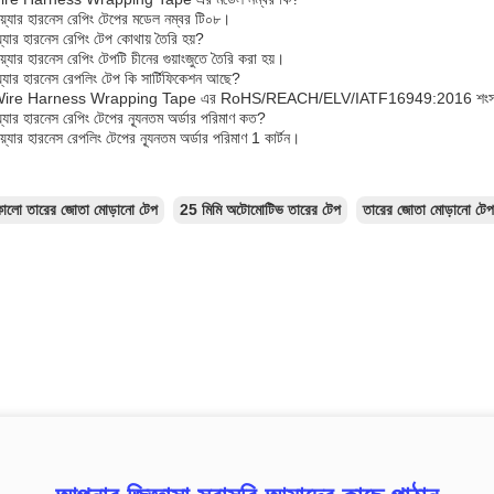
়্যার হারনেস রেপিং টেপের মডেল নম্বর টি০৮।
য়্যার হারনেস রেপিং টেপ কোথায় তৈরি হয়?
়্যার হারনেস রেপিং টেপটি চীনের গুয়াংজুতে তৈরি করা হয়।
য়্যার হারনেস রেপলিং টেপ কি সার্টিফিকেশন আছে?
 Wire Harness Wrapping Tape এর RoHS/REACH/ELV/IATF16949:2016 শংসাপত
য়্যার হারনেস রেপিং টেপের ন্যূনতম অর্ডার পরিমাণ কত?
়্যার হারনেস রেপলিং টেপের ন্যূনতম অর্ডার পরিমাণ 1 কার্টন।
কালো তারের জোতা মোড়ানো টেপ
25 মিমি অটোমোটিভ তারের টেপ
তারের জোতা মোড়ানো টেপ