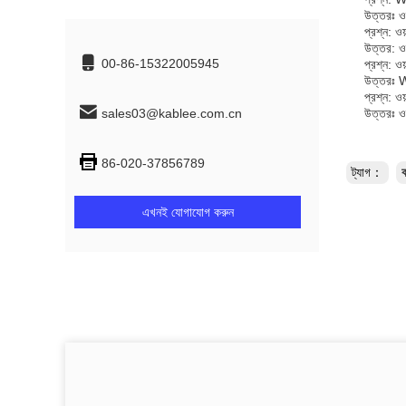
উত্তরঃ ওয
প্রশ্ন: ও
উত্তর: ওয
00-86-15322005945
প্রশ্ন: ও
উত্তরঃ
প্রশ্ন: ও
sales03@kablee.com.cn
উত্তরঃ ওয
86-020-37856789
ট্যাগ：
এখনই যোগাযোগ করুন