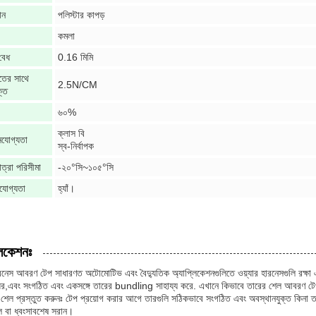
ান
পলিস্টার কাপড়
কমলা
বেধ
0.16 মিমি
াতের সাথে
2.5N/CM
্তি
৬০%
ক্লাস বি
নযোগ্যতা
স্ব-নির্বাপক
ত্রা পরিসীমা
-২০°সি~১০৫°সি
ণযোগ্যতা
হ্যাঁ।
লিকেশনঃ
ারনেস আবরণ টেপ সাধারণত অটোমোটিভ এবং বৈদ্যুতিক অ্যাপ্লিকেশনগুলিতে ওয়্যার হারনেসগুলি রক্ষা এবং
ের,এবং সংগঠিত এবং একসঙ্গে তারের bundling সাহায্য করে. এখানে কিভাবে তারের শেল আবরণ টেপ
 শেল প্রস্তুত করুনঃ টেপ প্রয়োগ করার আগে তারগুলি সঠিকভাবে সংগঠিত এবং অবস্থানযুক্ত কিনা 
ল বা ধ্বংসাবশেষ সরান।