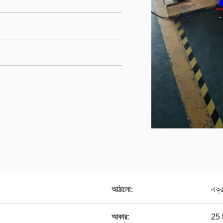
আঠালো:
এক্
আকার:
25 ম