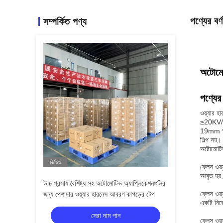
পণ্যের বর্ণ
সম্পর্কিত পণ্য
অটোমোট
পণ্যের 
ওয়্যার হ
≥20KV/mm
19mm * 2
শিল্প সহ।
অটোমোটিভ
ভিডিও
ফ্লেস ওয়
আবৃত হয়,
উচ্চ প্রসার্য বৈশিষ্ট্য সহ অটোমোটিভ অ্যাপ্লিকেশনগুলির
ফ্লেস ওয়
জন্য পেশাদার ওয়্যার হারনেস আবরণ কাপড়ের টেপ
একটি নির
সেরা দাম পান
ফ্লেস ওয়