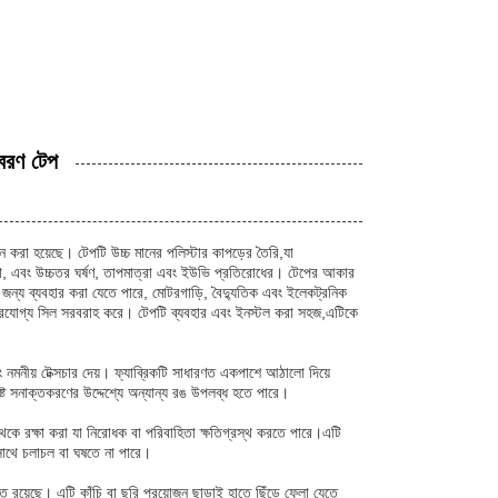
আবরণ টেপ
করা হয়েছে। টেপটি উচ্চ মানের পলিস্টার কাপড়ের তৈরি,যা
 এবং উচ্চতর ঘর্ষণ, তাপমাত্রা এবং ইউভি প্রতিরোধের। টেপের আকার
 ব্যবহার করা যেতে পারে, মোটরগাড়ি, বৈদ্যুতিক এবং ইলেকট্রনিক
ির্ভরযোগ্য সিল সরবরাহ করে। টেপটি ব্যবহার এবং ইনস্টল করা সহজ,এটিকে
 নমনীয় টেক্সচার দেয়। ফ্যাব্রিকটি সাধারণত একপাশে আঠালো দিয়ে
ষ্ট সনাক্তকরণের উদ্দেশ্যে অন্যান্য রঙ উপলব্ধ হতে পারে।
ি থেকে রক্ষা করা যা নিরোধক বা পরিবাহিতা ক্ষতিগ্রস্থ করতে পারে।এটি
সাথে চলাচল বা ঘষতে না পারে।
্ত রয়েছে। এটি কাঁচি বা ছুরি প্রয়োজন ছাড়াই হাতে ছিঁড়ে ফেলা যেতে