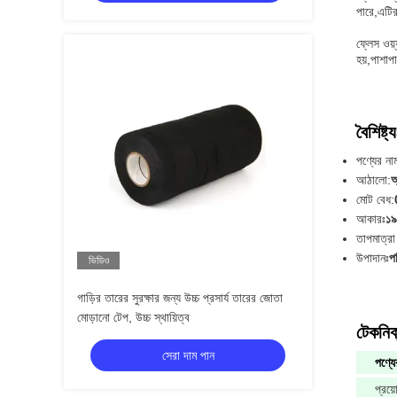
পারে,এটির
ফ্লেস ওয়
হয়,পাশাপ
বৈশিষ্ট্য
পণ্যের না
আঠালো:
অ
মোট বেধ:
আকারঃ
১৯
তাপমাত্রা
উপাদানঃ
প
ভিডিও
গাড়ির তারের সুরক্ষার জন্য উচ্চ প্রসার্য তারের জোতা
মোড়ানো টেপ, উচ্চ স্থায়িত্ব
টেকনিক্
সেরা দাম পান
পণ্যে
প্রয়