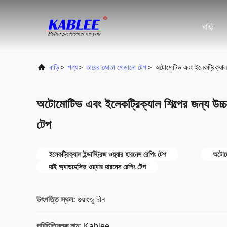
বাড়ি
বাড়ি
>
পণ্য
>
তারের জোতা মোড়ানো টেপ
>
অটোমোটিভ এবং ইলেকট্রিক্যাল শ
অটোমোটিভ এবং ইলেকট্রিক্যাল শিল্পের জন্য উচ্চ
টেপ
ইলেকট্রিক্যাল ইন্ডাস্ট্রিজ ওয়্যার হারনেস রেপিং টেপ
অটোমো
হাই অ্যাডহেসিভ ওয়্যার হারনেস রেপিং টেপ
উৎপত্তি স্থল:
গুয়াংজু চীন
পরিচিতিমুলক নাম:
Kablee