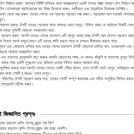
েপ নির্বাচন করুন: আপনার নির্দিষ্ট চাহিদার সাথে সামঞ্জস্যপূর্ণ একটি তারের সজ্জা আবরণ টেপ নির্বাচ
টেপ।তাপমাত্রা প্রতিরোধের মত বিষয় বিবেচনা করুন, নমনীয়তা এবং বৈদ্যুতিক নিরোধক বৈশিষ্ট্য।
রান্ত থেকে শুরু করুন: তারের শেলের এক প্রান্তে প্রয়োগ শুরু করুন। প্রয়োজন হলে সহজেই অপসা
াখুন।
স্থাপন করুনঃ টেপটি তারের শেল্ফের সাথে সামান্য কোণে রাখুন, নিশ্চিত করুন যে আঠালো দিকটি শেল
ধেক দ্বারা পূর্ববর্তী মোড়কে ওভারল্যাপ করে.
 প্রয়োগ করুন: আপনি তারের শেলের চারপাশে এটি আবৃত করার সময় টেপটি নরম টেনশন প্রয়োগ ক
না টানতে সতর্ক থাকুন,কারণ এটি তারের ক্ষতি করতে পারে বা চলাচল সীমাবদ্ধ করতে পারে.
যাপ এবং মোড়ানো চালিয়ে যানঃ তারের শেলের চারপাশে টেপটি মোড়ানো চালিয়ে যান, ওভারল্যাপ এবং ট
োড়কে সামান্য আচ্ছাদিত করুন.
ি এবং বাতাসের বুদবুদগুলি মসৃণ করুনঃ আপনি মোড়ানোর সময়, যে কোনও ঝাঁকুনি বা বাতাসের বুদবুদ তৈরি
র করার সময় একটি সুশৃঙ্খল এবং অভিন্ন চেহারা নিশ্চিত করতে সহায়তা করে.
সুরক্ষিত করুনঃ যখন আপনি তারের শেলের শেষটি পৌঁছে যাবেন, তখন টেপটি কেটে ফেলুন, ভবিষ্যতে অপস
করার জন্য শেষটি দৃ firm়ভাবে চাপুন।
্ত পরিদর্শনঃ টেপটি প্রয়োগ করার পরে, তারের শেলটি সম্পূর্ণ কভারেজ এবং সঠিক সংযুক্তি নিশ্চিত কর
ক্ষেত্রগুলি পরীক্ষা করুন।
ই জিজ্ঞাসিত প্রশ্নঃ
়্যার হারনেস রেপিং টেপের ব্র্যান্ড নাম কি?
্যার হারনেস রেপিং টেপের ব্র্যান্ড নাম হচ্ছে কেবলী।
 Wire Harness Wrapping Tape এর মডেল নম্বর কি?