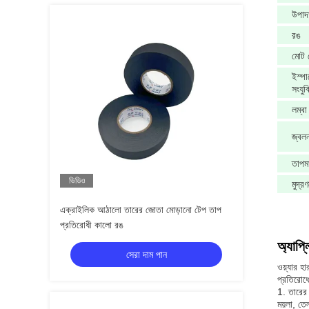
উপাদ
রঙ
মোট 
ইস্প
সংযুক
লম্বা
জ্বল
তাপমা
ভিডিও
মুদ্র
এক্রাইলিক আঠালো তারের জোতা মোড়ানো টেপ তাপ
প্রতিরোধী কালো রঙ
অ্যাপ্
সেরা দাম পান
ওয়্যার হ
প্রতিরোধ
1. তারের
ময়লা, তে