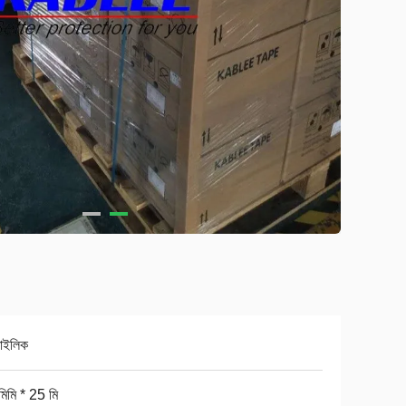
রাইলিক
িমি * 25 মি