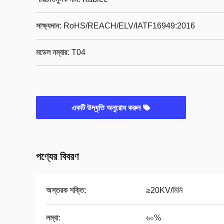
সাক্ষ্যদান:
RoHS/REACH/ELV/IATF16949:2016
মডেল নম্বার:
T04
একটি উদ্ধৃতি অনুরোধ করুন
পণ্যের বিবরণ
অস্তরক শক্তি:
≥20KV/মিমি
লম্বা:
৬০%