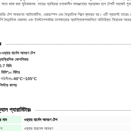
 সাথে কাজ করা সুবিধাজনক. তারের প্রক্রিয়া চলাকালীন সামঞ্জস্যের প্রয়োজন হলে টেপটি সহজেই পু
্যারিং টেপ সাধারণত অটোমোটিভ, এয়ারস্পেস এবং বৈদ্যুতিক শিল্পে ব্যবহৃত হয়। এটি প্রায়শই তারের 
াশি বৈদ্যুতিক মেরামত এবং ইনস্টলেশনউচ্চ তাপমাত্রার অ্যাপ্লিকেশনগুলিতে অতিরিক্ত নিরোধক সরব
ঃ
মঃ
ওয়্যার হার্নেস আবরণ টেপ
্যাক্রিলিক কোপলিমার
0.7 মিমি
 মিমি*১০ মিটার
 পরিসীমাঃ
-40°C~105°C
লিস্টার কাপড়
যাল প্যারামিটারঃ
র নাম
ওয়্যার হার্নেস আবরণ টেপ
োগ
ওয়্যার হারনেস আবরণ