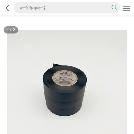
2
/
2