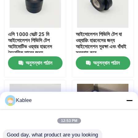
VR প্রদর্শন
এসি 1000 ভোল্ট 25 মি
আইসোলেশন পিভিসি টেপ যা
আমাদের সম্পর্কে
আইসোলেশন পিভিসি টেপ
ওয়্যারিং হারনেসের জন্য
অটোমোটিভ ওয়্যার হারনেস
আইসোলেশন সুরক্ষা এবং বাঁধাই
বৈদ্যুতিক তারের জন্য
সরবরাহ করে
কারখানা ভ্রমণ
অনুসন্ধান পাঠান
অনুসন্ধান পাঠান
মান নিয়ন্ত্রণ
আমাদের সাথে যোগাযোগ করুন
Kablee
উদ্ধৃতির জন্য আবেদন
12:53 PM
স্বয়ংচালিত তারের জোতা টেপ
Good day, what product are you looking 