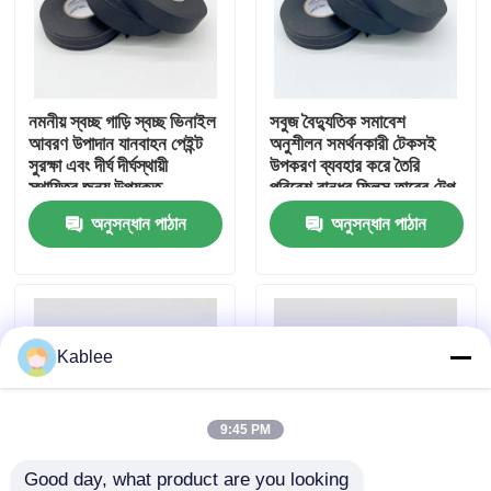
VR প্রদর্শন
নমনীয় স্বচ্ছ গাড়ি স্বচ্ছ ভিনাইল
সবুজ বৈদ্যুতিক সমাবেশ
আমাদের সম্পর্কে
আবরণ উপাদান যানবাহন পেইন্ট
অনুশীলন সমর্থনকারী টেকসই
সুরক্ষা এবং দীর্ঘ দীর্ঘস্থায়ী
উপকরণ ব্যবহার করে তৈরি
স্থায়িত্ব জন্য উপযুক্ত
পরিবেশ বান্ধব ফ্লিস তারের টেপ
কারখানা ভ্রমণ
অনুসন্ধান পাঠান
অনুসন্ধান পাঠান
মান নিয়ন্ত্রণ
আমাদের সাথে যোগাযোগ করুন
Kablee
উদ্ধৃতির জন্য আবেদন
9:45 PM
স্বয়ংচালিত তারের জোতা টেপ
Good day, what product are you looking 