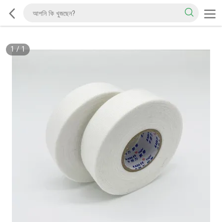
1
/
1