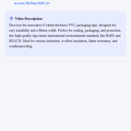
#
এমবসড ইজি টিয়ার পিভিসি টেপ
Video Description:
Discover the innovative 0.14mm thickness PVC packaging tape, designed for
easy tearability and a 60mm width. Perfect for sealing, packaging, and protection,
this high-quality tape meets international environmental standards like RoHS and
REACH. Ideal for various industries, it offers insulation, flame resistance, and
weatherproofing.